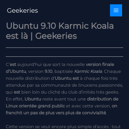
Aller
Geekeries
au
contenu
Ubuntu 9.10 Karmic Koala
est là | Geekeries
C’
est
aujourd’hui que sort la nouvelle
version finale
d’
Ubuntu
, version
9.10
, baptisée
Karmic
Koala
. Chaque
nouvelle distribution d’
Ubuntu
est
à chaque fois très
attendue par sa communauté de linuxiens passionnés,
qui
est
bien loin du cliché du club d’initiés très geeks.
En effet,
Ubuntu
reste avant tout une
distribution de
Linux orientée grand public
et avec cette version,
on
franchit un pas de plus vers plus de convivialité
.
Cette version se veut encore plus simple d’accès : tout